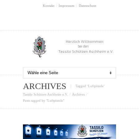
Kontakt
Impressum
Datenschutz
Herzlich Willkommen
bei den
Tassilo Schützen Aschheim e.V.
ARCHIVES
Tagged ‘Luftpistole‘
Tassilo Schützen Aschheim e.V.
Archives
Posts tagged by "Luftpistole"
0