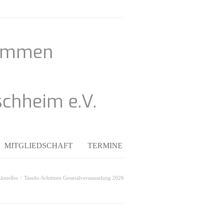
kommen
schheim e.V.
MITGLIEDSCHAFT
TERMINE
ktuelles
Tassilo-Schützen Generalversammlung 2026