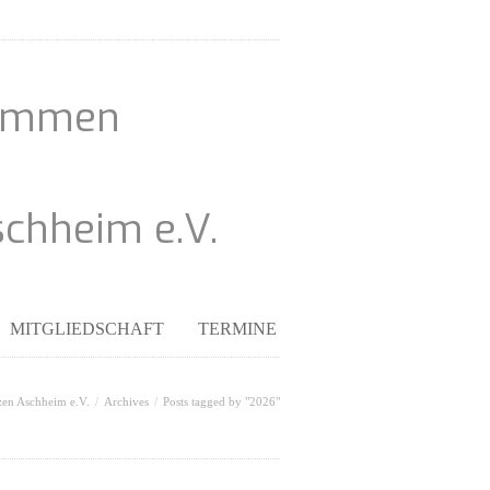
kommen
schheim e.V.
MITGLIEDSCHAFT
TERMINE
zen Aschheim e.V.
Archives
Posts tagged by "2026"