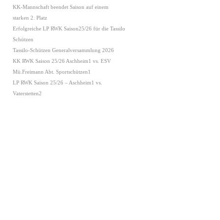
KK-Mannschaft beendet Saison auf einem
starken 2. Platz
Erfolgreiche LP RWK Saison25/26 für die Tassilo
Schützen
Tassilo-Schützen Generalversammlung 2026
KK RWK Saison 25/26 Aschheim1 vs. ESV
Mü.Freimann Abt. Sportschützen1
LP RWK Saison 25/26 – Aschheim1 vs.
Vaterstetten2