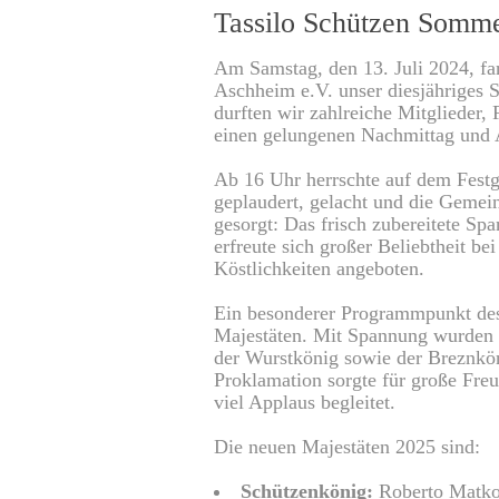
Tassilo Schützen Somme
Am Samstag, den 13. Juli 2024, fa
Aschheim e.V. unser diesjähriges 
durften wir zahlreiche Mitglieder
einen gelungenen Nachmittag und 
Ab 16 Uhr herrschte auf dem Festg
geplaudert, gelacht und die Gemein
gesorgt: Das frisch zubereitete Sp
erfreute sich großer Beliebtheit b
Köstlichkeiten angeboten.
Ein besonderer Programmpunkt des
Majestäten. Mit Spannung wurden d
der Wurstkönig sowie der Breznkön
Proklamation sorgte für große Fr
viel Applaus begleitet.
Die neuen Majestäten 2025 sind:
Schützenkönig:
Roberto Matko