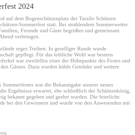
rfest 2024
nd auf dem Bogenschützenplatz der Tassilo Schützen
Schützen-Sommerfest statt. Bei strahlendem Sommerwetter
, Familien, Freunde und Gäste begrüßen und gemeinsam
Abend verbringen.
elände reges Treiben. In geselliger Runde wurde
schaft gepflegt. Für das leibliche Wohl war bestens
anferkel war zweifellos einer der Höhepunkte des Festes und
ei den Gästen. Dazu wurden kühle Getränke und weitere
 Sommerfestes war die Bekanntgabe unserer neuen
ie Ergebnisse erwartet, ehe schließlich der Schützenkönig,
ig bekannt gegeben und geehrt wurden. Die feierliche
eude bei den Gewinnern und wurde von den Anwesenden mit
vic