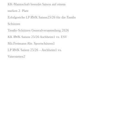
KK-Mannschaft beendet Saison auf einem
starken 2. Platz
Erfolgreiche LP RWK Saison25/26 für die Tassilo
Schützen
Tassilo-Schützen Generalversammlung 2026
KK RWK Saison 25/26 Aschheim1 vs. ESV
Mü.Freimann Abt. Sportschützen1
LP RWK Saison 25/26 – Aschheim1 vs.
Vaterstetten2